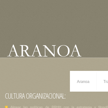
Aranoa
Tr
CULTURA ORGANIZACIONAL:
Alinear las políticas de RRHH con la estrategia y filosof