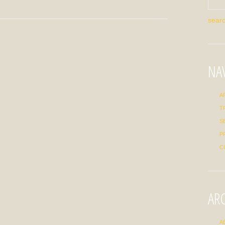
NA
A
T
S
P
C
AR
A