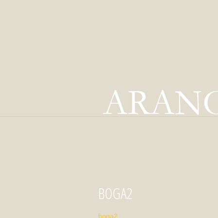
BOGA2
boga2